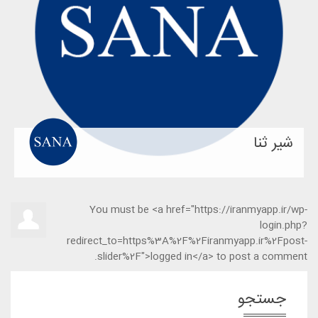
شیر ثنا
You must be <a href="https://iranmyapp.ir/wp-
login.php?
redirect_to=https%3A%2F%2Firanmyapp.ir%2Fpost-
slider%2F">logged in</a> to post a comment.
جستجو