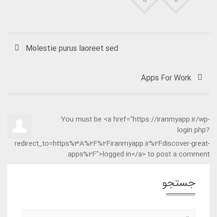
Molestie purus laoreet sed
Apps For Work‎
You must be <a href="https://iranmyapp.ir/wp-
login.php?
redirect_to=https%3A%2F%2Firanmyapp.ir%2Fdiscover-great-
apps%2F">logged in</a> to post a comment.
جستجو