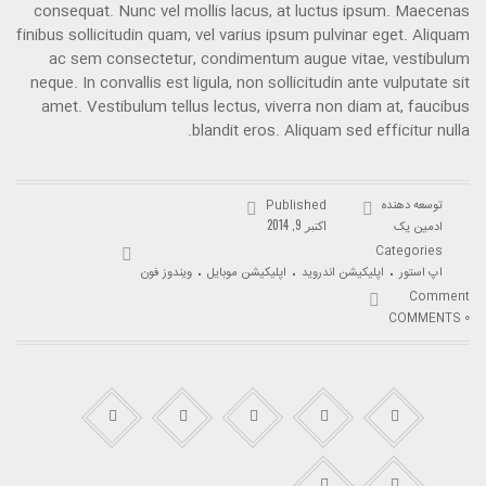
consequat. Nunc vel mollis lacus, at luctus ipsum. Maecenas
finibus sollicitudin quam, vel varius ipsum pulvinar eget. Aliquam
ac sem consectetur, condimentum augue vitae, vestibulum
neque. In convallis est ligula, non sollicitudin ante vulputate sit
amet. Vestibulum tellus lectus, viverra non diam at, faucibus
blandit eros. Aliquam sed efficitur nulla.
توسعه دهنده
Published
اکتبر 9, 2014
ادمین یک
Categories
.
.
.
اپ استور
اپلیکیشن اندروید
اپلیکیشن موبایل
ویندوز فون
Comment
0 COMMENTS