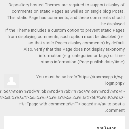
Repository-hosted Themes are required to support display of
comments on static Pages as well as on single blog Posts.
This static Page has comments, and these comments should
be displayed.
If the Theme includes a custom option to prevent static Pages
from displaying comments, such option must be disabled (i.e.
so that static Pages display comments) by default.
Also, verify that this Page does not display taxonomy
information (e.g. categories or tags) or time-
stamp information (Page publish date/time).
You must be <a href="https://iranmyapp.ir/wp-
login.php?
%2F%25d8%25a7%25d8%25b1%25d8%25b3%25d8%25a7%25d9%2584-
%25db%258c%25da%25a9%25db%258c%25d8%25b4%25d9%2586-
2%2Fpage-with-comments%2F">logged in</a> to post a
comment.
جستجو