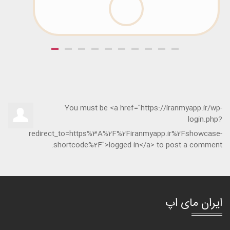
You must be <a href="https://iranmyapp.ir/wp-
login.php?
redirect_to=https%3A%2F%2Firanmyapp.ir%2Fshowcase-
shortcode%2F">logged in</a> to post a comment.
ایران مای اپ