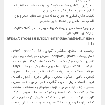
غذاهای کودکان
با سازگاری از تمامی صفحات کوچک و بزرگ ، قابلیت به اشتراک
گذاری دستور ها و گرافیکی ساده و روان
قابلیت نشان گذاری به عنوان علاقه مندی ها، تنظیم سایز و نوع
قلم ،روشن ماندن نور صفحه بدون دسترسی
می تونید نسخه درون پرداخت برنامه رو با طراحی کاملا متفاوت
از لینک زیر دانلود کنید:
https://cafebazaar.ir/app/ir.esfandune.matbakh_inapp/?
l=fa
برچسب ها : مطبخ، سرآشپز ، آشپزی ، غذا ، chef ، pchef ،
دستور پخت ، ashpazi , ghaza , خورش ، خورشت ، پلو ، چلو ،
ته چین ، کباب ، کوکو ، شامی ، کتلت ، دلمه ، کوفته ، آش ، حلیم ،
آبگوشت ، اشکنه ،‌ پیتزا ، ساندویچ ، ماکارونی ، پاستا ، لازانیا ،
سوفله ،استیک ، مرغ ، پرنده ، گوشت قرمز ، سبزیجات ، سبزی ،
گیاهی ، ماهی ، میگو ، دریایی ، بورانی ، پوره ، اردور ، املت ،
کرپ ، اسنک ، رول ، پای ، گراتن ، دسر ایرانی ، دسر مدرن ،
بستنی ، ژله ، کرم ، موس ، قهوه ، نوشیدنی ، نسکافه ، شکلات ،
هات چاکلت ، شربت ، اسموتی ، شیک ، مخلوط ، شیرموز ، کیک ،
کلوچه ، کوکی ، عید ، شیرینی خشک ، شیرینی تر ، مافین ، کاپ
کیک ، پای ، تارت پوره ، دانشجویی ، غذای ساده ، غذای راحت ،