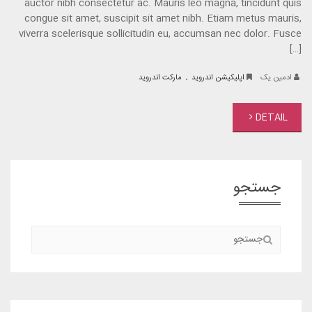
auctor nibh consectetur ac. Mauris leo magna, tincidunt quis
congue sit amet, suscipit sit amet nibh. Etiam metus mauris,
viverra scelerisque sollicitudin eu, accumsan nec dolor. Fusce
[…]
.
ادمین یک
اپلیکیشن اندروید
مارکت اندروید
DETAIL
جستجو