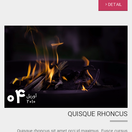
DETAIL
04
آوریل
2010
QUISQUE RHONCUS
Quisque rhoncus sit amet orci id maximus. Fusce cursus